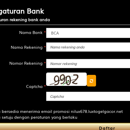
gaturan Bank
uran rekening bank anda
Nama Bank
*
Nama Rekening
*
Nomor Rekening
*
Captcha
*
 bersedia menerima email promosi nilux678.luxtogelgacor.net
 setuju dengan peraturan yang berlaku
Daftar