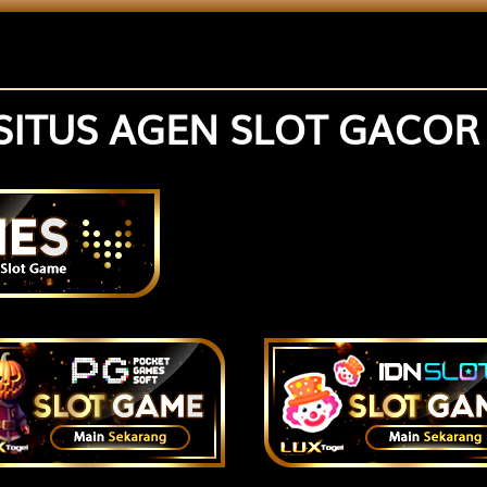
 SITUS AGEN SLOT GACOR