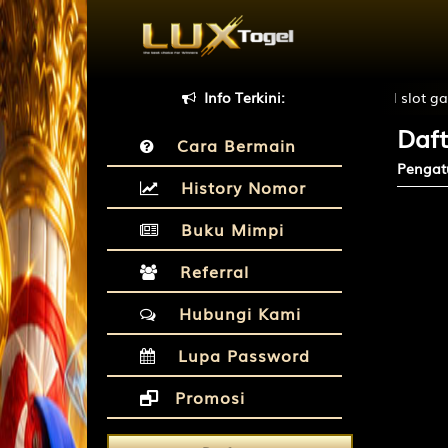
LUXTOGEL adalah daftar slot88 dari situs toto 4d slot gacor har
Info Terkini:
Daft
Cara Bermain
Pengat
History Nomor
Buku Mimpi
Referral
Hubungi Kami
Lupa Password
Promosi